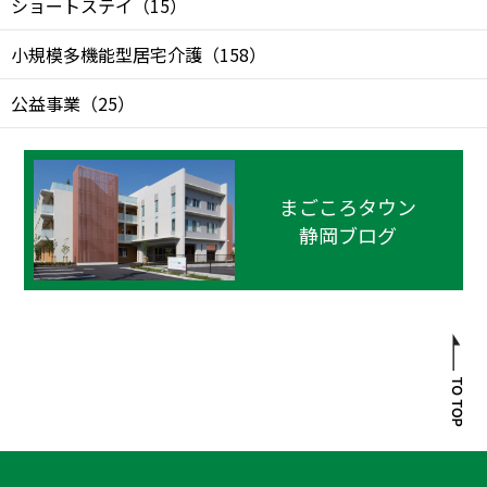
ショートステイ
（
15
）
小規模多機能型居宅介護
（
158
）
公益事業
（
25
）
まごころタウン
静岡ブログ