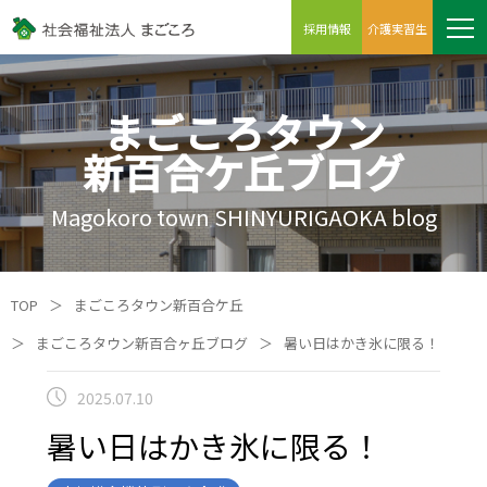
採用情報
介護実習生
まごころタウン
新百合ケ丘ブログ
Magokoro town SHINYURIGAOKA blog
TOP
＞
まごころタウン新百合ケ丘
＞
まごころタウン新百合ヶ丘ブログ
＞
暑い日はかき氷に限る！
2025.07.10
暑い日はかき氷に限る！