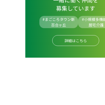
募集しています
#まごころタウン新
#
小規模多機
百合ヶ丘
居宅介護
詳細はこちら