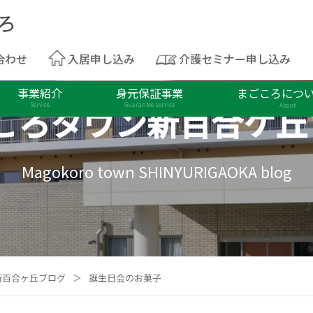
合わせ
入居申し込み
介護セミナー申し込み
事業紹介
身元保証事業
まごころにつ
ころタウン
新百合ケ丘
Service
Guarantee service
About
Magokoro town SHINYURIGAOKA blog
新百合ヶ丘ブログ
＞
誕生日会のお菓子