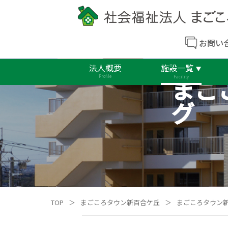
お問い
法人概要
施設一覧
まご
Profile
Facility
グ
TOP
＞
まごころタウン新百合ケ丘
＞
まごころタウン