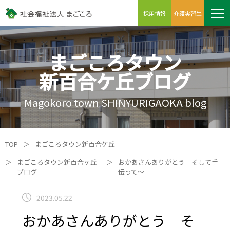
採用情報
介護実習生
まごころタウン
新百合ケ丘ブログ
Magokoro town SHINYURIGAOKA blog
TOP
＞
まごころタウン新百合ケ丘
＞
まごころタウン新百合ヶ丘
＞
おかあさんありがとう そして手
ブログ
伝って～
2023.05.22
おかあさんありがとう そ