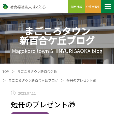
採用情報
介護実習生
まごころタウン
新百合ケ丘ブログ
Magokoro town SHINYURIGAOKA blog
TOP
＞
まごころタウン新百合ケ丘
＞
まごころタウン新百合ヶ丘ブログ
＞
短冊のプレゼント🎁
2023.07.11
短冊のプレゼント🎁