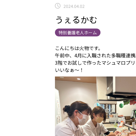
2024.04.02
うぇるかむ
特別養護老人ホーム
こんにちは火物です。
午前中、4月に入職された多職種連
3階でお試しで作ったマシュマロプ
いいなぁ～！