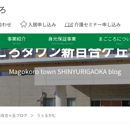
合わせ
入居申し込み
介護セミナー申し込み
事業紹介
身元保証事業
まごころにつ
ころタウン
新百合ケ丘
Service
Guarantee service
About
Magokoro town SHINYURIGAOKA blog
新百合ヶ丘ブログ
＞
うぇるかむ