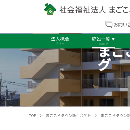
お問い
法人概要
施設一覧
まご
Profile
Facility
グ
TOP
＞
まごころタウン新百合ケ丘
＞
まごころタウン