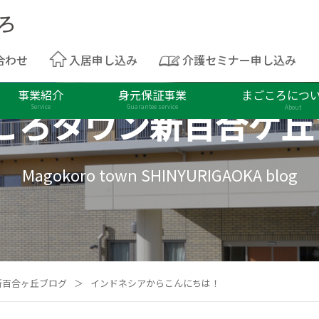
合わせ
入居申し込み
介護セミナー申し込み
事業紹介
身元保証事業
まごころにつ
ころタウン
新百合ケ丘
Service
Guarantee service
About
Magokoro town SHINYURIGAOKA blog
新百合ヶ丘ブログ
＞
インドネシアからこんにちは！