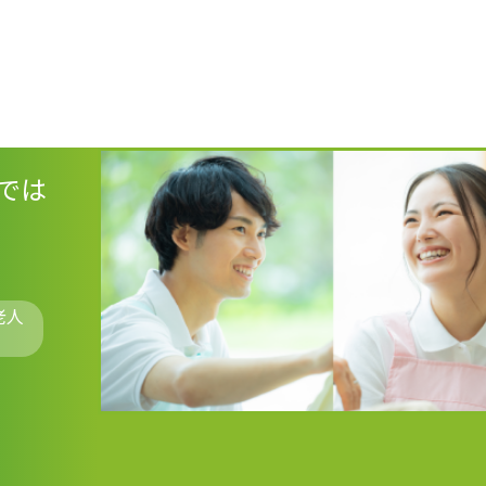
では
老人