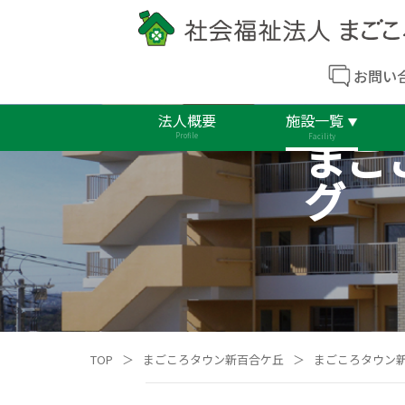
お問い
法人概要
施設一覧
まご
Profile
Facility
グ
TOP
＞
まごころタウン新百合ケ丘
＞
まごころタウン