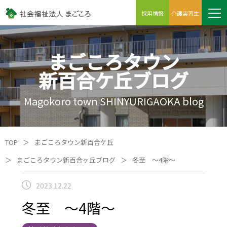
採用情報
介護実習生
まごころタウン
新百合ケ丘ブログ
Magokoro town SHINYURIGAOKA blog
TOP
＞
まごころタウン新百合ケ丘
＞
まごころタウン新百合ヶ丘ブログ
＞
冬至 ～4階～
2023.12.22
冬至 ～4階～