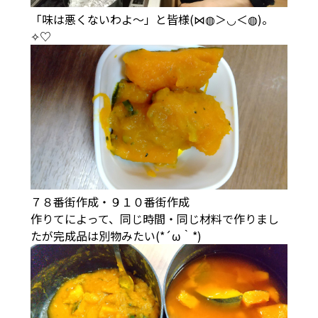
「味は悪くないわよ～」と皆様(⋈◍＞◡＜◍)。
✧♡
７８番街作成・９１０番街作成
作りてによって、同じ時間・同じ材料で作りまし
たが完成品は別物みたい(*´ω｀*)