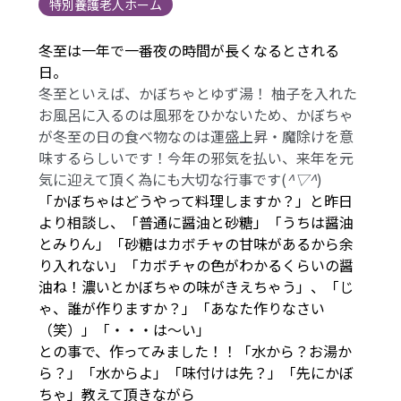
特別養護老人ホーム
冬至は一年で一番夜の時間が長くなるとされる
日。
冬至といえば、かぼちゃとゆず湯！ 柚子を入れた
お風呂に入るのは風邪をひかないため、かぼちゃ
が冬至の日の食べ物なのは運盛上昇・魔除けを意
味するらしいです！今年の邪気を払い、来年を元
気に迎えて頂く為にも大切な行事です(
^▽^
)
「かぼちゃはどうやって料理しますか？」と昨日
より相談し、「普通に醤油と砂糖」「うちは醤油
とみりん」「砂糖はカボチャの甘味があるから余
り入れない」「カボチャの色がわかるくらいの醤
油ね！濃いとかぼちゃの味がきえちゃう」、「じ
ゃ、誰が作りますか？」「あなた作りなさい
（笑）」「・・・は～い」
との事で、作ってみました！！「水から？お湯か
ら？」「水からよ」「味付けは先？」「先にかぼ
ちゃ」教えて頂きながら