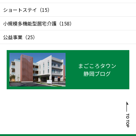
ショートステイ
（
15
）
小規模多機能型居宅介護
（
158
）
公益事業
（
25
）
まごころタウン
静岡ブログ