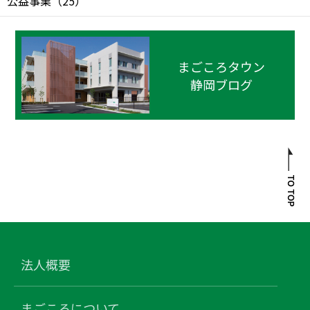
公益事業
（
25
）
まごころタウン
静岡ブログ
法人概要
まごころについて