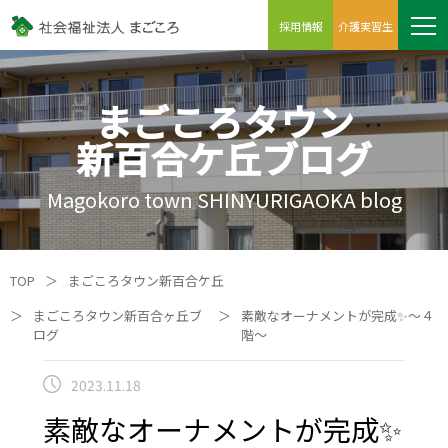
採用情報
介護実習生
まごころタウン
新百合ケ丘ブログ
Magokoro town SHINYURIGAOKA blog
TOP
＞
まごころタウン新百合ケ丘
＞
まごころタウン新百合ヶ丘ブ
＞
素敵なオーナメントが完成✨～４
ログ
階～
2023.11.18
素敵なオーナメントが完成✨