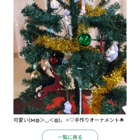
可愛い(⋈◍＞◡＜◍)。✧♡手作りオーナメント🌟
一覧に戻る