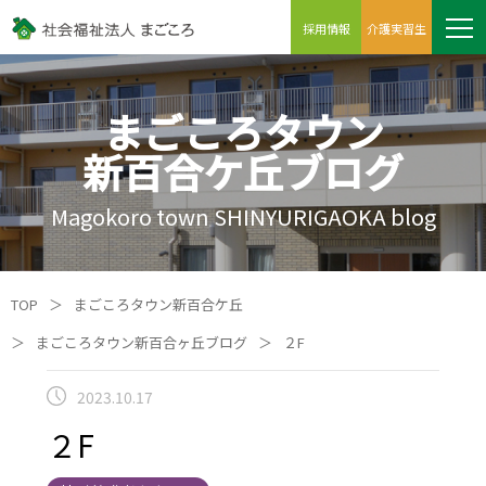
採用情報
介護実習生
まごころタウン
新百合ケ丘ブログ
Magokoro town SHINYURIGAOKA blog
TOP
＞
まごころタウン新百合ケ丘
＞
まごころタウン新百合ヶ丘ブログ
＞
２F
2023.10.17
２F