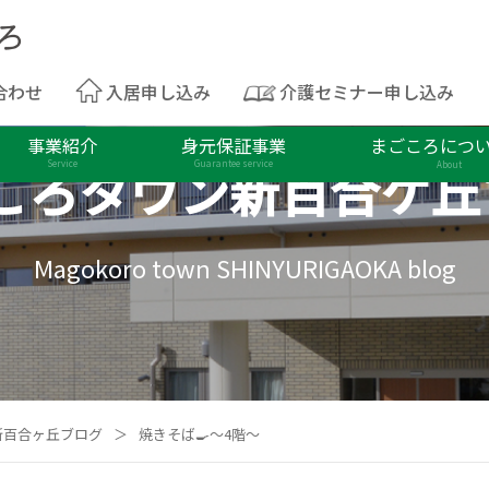
合わせ
入居申し込み
介護セミナー申し込み
事業紹介
身元保証事業
まごころにつ
ころタウン
新百合ケ丘
Service
Guarantee service
About
Magokoro town SHINYURIGAOKA blog
新百合ヶ丘ブログ
＞
焼きそば🍳～4階～