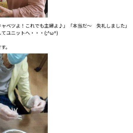
キャベツよ！これでも主婦よ♪」「本当だ～ 失礼しました」
ユニットへ・・・(;^ω^)
・
です。