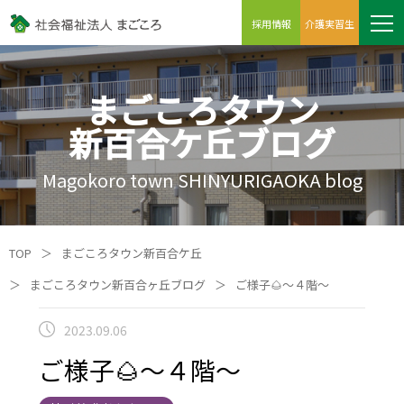
採用情報
介護実習生
まごころタウン
新百合ケ丘ブログ
Magokoro town SHINYURIGAOKA blog
TOP
＞
まごころタウン新百合ケ丘
＞
まごころタウン新百合ヶ丘ブログ
＞
ご様子🌰～４階～
2023.09.06
ご様子🌰～４階～