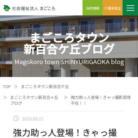
採用情報
介護実習生
まごころタウン
新百合ケ丘ブログ
Magokoro town SHINYURIGAOKA blog
TOP
＞
まごころタウン新百合ケ丘
＞
まごころタウン新百合ヶ丘
＞
強力助っ人登場！きゃっ撮影部隊
ブログ
不在！！
2023.09.21
強力助っ人登場！きゃっ撮