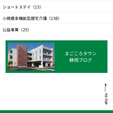
ショートステイ
（
15
）
小規模多機能型居宅介護
（
158
）
公益事業
（
25
）
まごころタウン
静岡ブログ