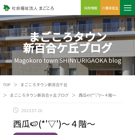
採用情報
介護実習生
まごころタウン
新百合ケ丘ブログ
Magokoro town SHINYURIGAOKA blog
TOP
＞
まごころタウン新百合ケ丘
＞
まごころタウン新百合ヶ丘ブログ
＞
西瓜🍉(*'▽')～４階～
2023.07.26
西瓜🍉(*'▽')～４階～