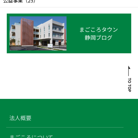
公益事業
（
25
）
まごころタウン
静岡ブログ
法人概要
まごころについて