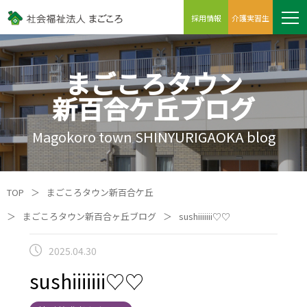
採用情報
介護実習生
まごころタウン
新百合ケ丘ブログ
Magokoro town SHINYURIGAOKA blog
TOP
＞
まごころタウン新百合ケ丘
＞
まごころタウン新百合ヶ丘ブログ
＞
sushiiiiiii♡♡
2025.04.30
sushiiiiiii♡♡