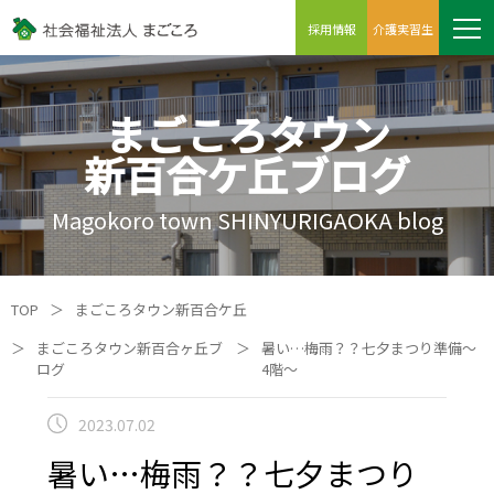
採用情報
介護実習生
まごころタウン
新百合ケ丘ブログ
Magokoro town SHINYURIGAOKA blog
TOP
＞
まごころタウン新百合ケ丘
＞
まごころタウン新百合ヶ丘ブ
＞
暑い…梅雨？？七夕まつり準備～
ログ
4階～
2023.07.02
暑い…梅雨？？七夕まつり