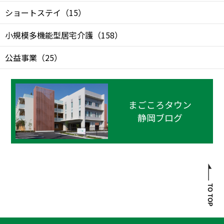
ショートステイ
（
15
）
小規模多機能型居宅介護
（
158
）
公益事業
（
25
）
まごころタウン
静岡ブログ