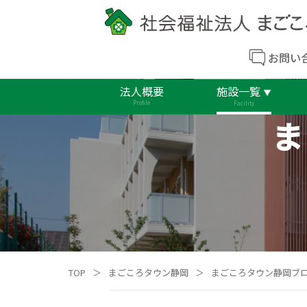
お問い
法人概要
施設一覧
Profile
Facility
ま
TOP
＞
まごころタウン静岡
＞
まごころタウン静岡ブ