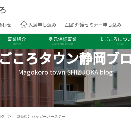
合わせ
入居申し込み
介護セミナー申し込み
事業紹介
身元保証事業
まごころにつ
Service
Guarantee service
About
ごころタウン
静岡ブ
Magokoro town SHIZUOKA blog
ログ
＞
【8番街】ハッピーバースデー