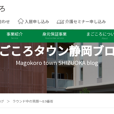
合わせ
入居申し込み
介護セミナー申し込み
事業紹介
身元保証事業
まごころにつ
Service
Guarantee service
About
ごころタウン
静岡ブ
Magokoro town SHIZUOKA blog
ログ
＞
ラウンド中の笑顔～8.9番街