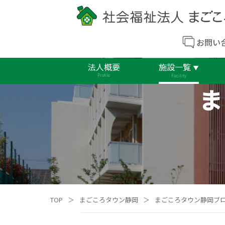
お問い
法人概要
施設一覧
Profile
Facility
ま
TOP
＞
まごころタウン静岡
＞
まごころタウン静岡ブ