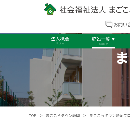
お問い
法人概要
施設一覧
Profile
Facility
ま
TOP
＞
まごころタウン静岡
＞
まごころタウン静岡ブ