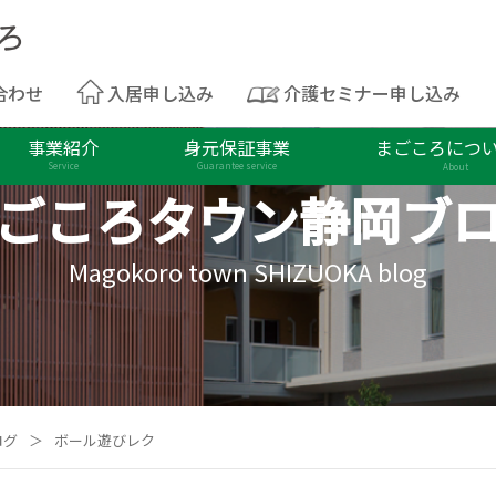
合わせ
入居申し込み
介護セミナー申し込み
事業紹介
身元保証事業
まごころにつ
Service
Guarantee service
About
ごころタウン
静岡ブ
Magokoro town SHIZUOKA blog
ログ
＞
ボール遊びレク