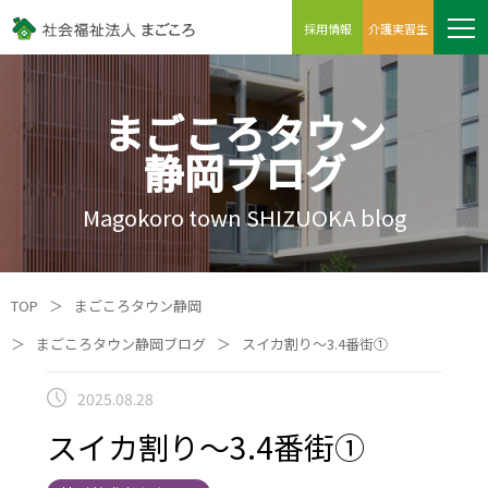
採用情報
介護実習生
まごころタウン
静岡ブログ
Magokoro town SHIZUOKA blog
TOP
＞
まごころタウン静岡
＞
まごころタウン静岡ブログ
＞
スイカ割り～3.4番街①
2025.08.28
スイカ割り～3.4番街①