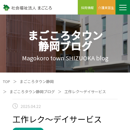
採用情報
介護実習生
まごころタウン
静岡ブログ
Magokoro town SHIZUOKA blog
TOP
＞
まごころタウン静岡
＞
まごころタウン静岡ブログ
＞
工作レク～デイサービス
2025.04.22
工作レク～デイサービス