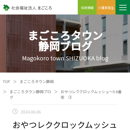
採用情報
介護実習生
まごころタウン
静岡ブログ
Magokoro town SHIZUOKA blog
TOP
＞
まごころタウン静岡
＞
まごころタウン静岡ブロ
＞
おやつレククロックムッシュ～5.6番
グ
街 ③
2024.06.06
おやつレククロックムッシュ