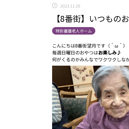
2023.11.26
【8番街】いつもの
特別養護老人ホーム
こんにちは8番街望月です（＾ω＾）
毎週日曜日のおやつは
お楽しみ♪
何がくるのかみんなでワクワクしな