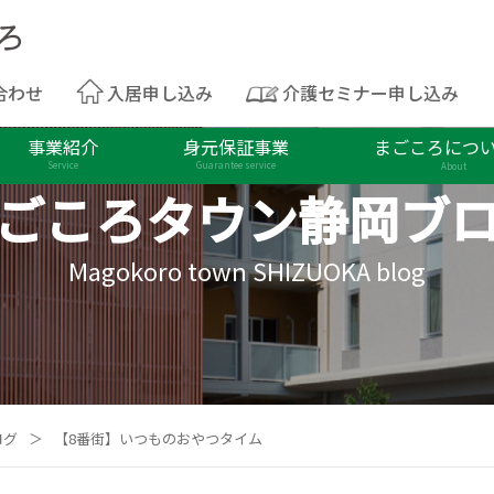
合わせ
入居申し込み
介護セミナー申し込み
事業紹介
身元保証事業
まごころにつ
Service
Guarantee service
About
ごころタウン
静岡ブ
Magokoro town SHIZUOKA blog
ログ
＞
【8番街】いつものおやつタイム