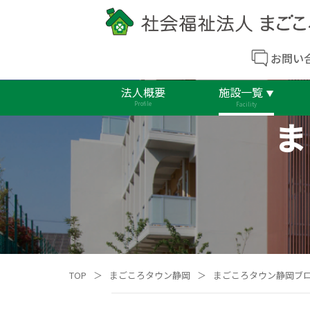
お問い
法人概要
施設一覧
Profile
Facility
ま
TOP
＞
まごころタウン静岡
＞
まごころタウン静岡ブ