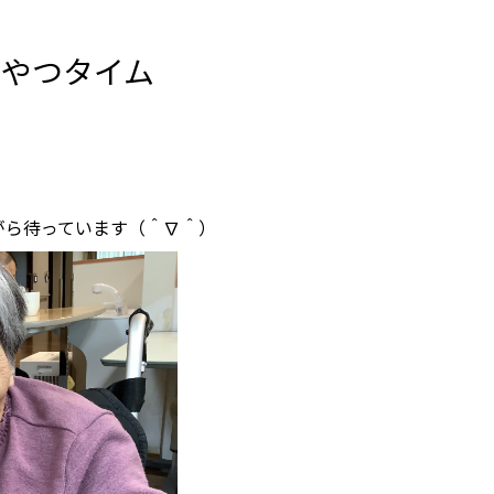
おやつタイム
がら待っています（＾∇＾）