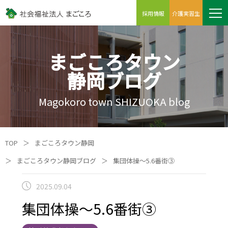
採用情報
介護実習生
まごころタウン
静岡ブログ
Magokoro town SHIZUOKA blog
TOP
＞
まごころタウン静岡
＞
まごころタウン静岡ブログ
＞
集団体操～5.6番街③
2025.09.04
集団体操～5.6番街③