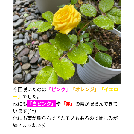
今回咲いたのは
「ピンク」
「オレンジ」
「イエロ
ー」
でした。
他にも
「白ピンク」
や
「赤」
の蕾が膨らんできて
います(^^)
他にも蕾が膨らんできたモノもあるので愉しみが
続きますね☆彡