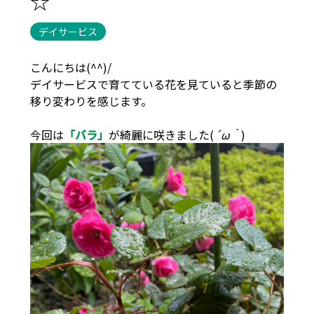
☆
デイサービス
こんにちは(^^)/
デイサービスで育てている花を見ていると季節の
移り変わりを感じます。
今回は
「バラ」
が綺麗に咲きました(
´ω｀
)