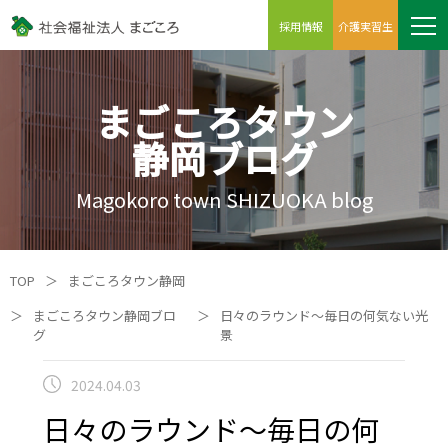
採用情報
介護実習生
まごころタウン
静岡ブログ
Magokoro town SHIZUOKA blog
TOP
＞
まごころタウン静岡
＞
まごころタウン静岡ブロ
＞
日々のラウンド～毎日の何気ない光
グ
景
2024.04.03
日々のラウンド～毎日の何