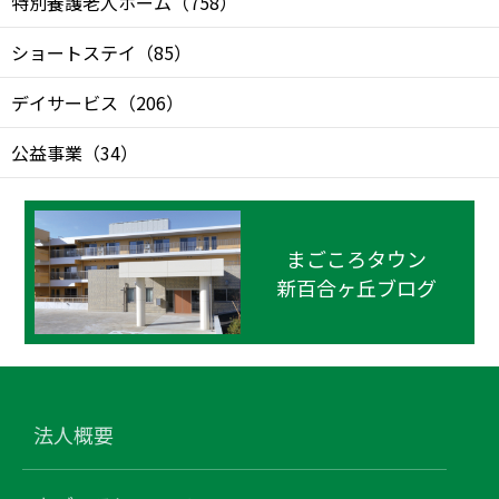
特別養護老人ホーム
（
758
）
ショートステイ
（
85
）
デイサービス
（
206
）
公益事業
（
34
）
まごころタウン
新百合ヶ丘ブログ
法人概要