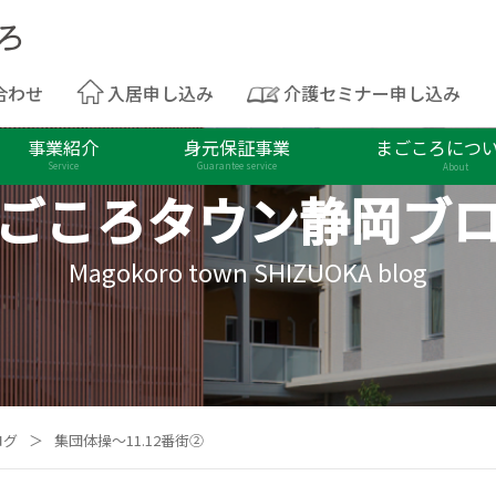
合わせ
入居申し込み
介護セミナー申し込み
事業紹介
身元保証事業
まごころにつ
Service
Guarantee service
About
ごころタウン
静岡ブ
Magokoro town SHIZUOKA blog
ログ
＞
集団体操～11.12番街②