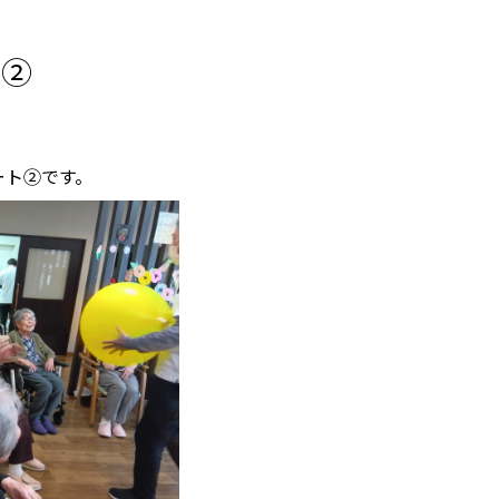
街②
ート②です。