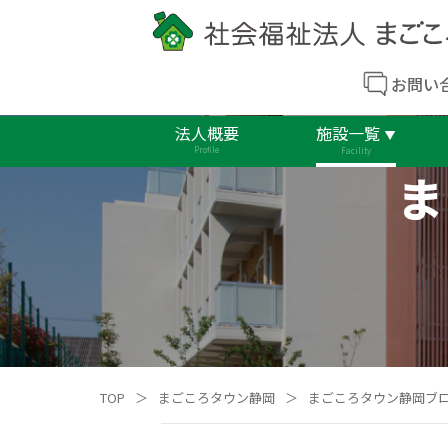
お問い
法人概要
施設一覧
Profile
Facility
ま
TOP
＞
まごころタウン静岡
＞
まごころタウン静岡ブ