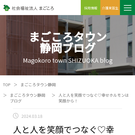
採用情報
介護実習生
まごころタウン
静岡ブログ
Magokoro town SHIZUOKA blog
TOP
＞
まごころタウン静岡
＞
まごころタウン静岡
＞
人と人を笑顔でつなぐ♡幸せホルモンは
ブログ
笑顔から！
2024.03.18
人と人を笑顔でつなぐ♡幸