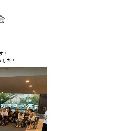
会
す！
ました！