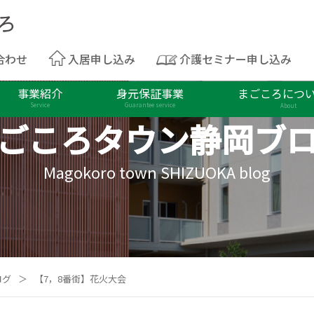
合わせ
入居申し込み
介護セミナー申し込み
事業紹介
身元保証事業
まごころにつ
Service
Guarantee service
About
ごころタウン
静岡ブ
Magokoro town SHIZUOKA blog
ログ
＞
【7，8番街】花火大会