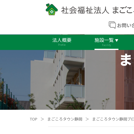
お問い
法人概要
施設一覧
Profile
Facility
ま
TOP
＞
まごころタウン静岡
＞
まごころタウン静岡ブ