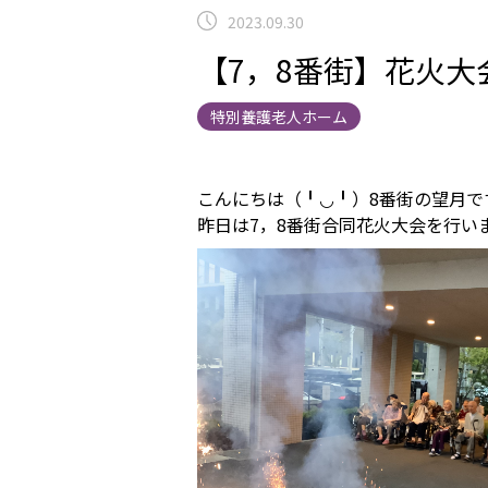
2023.09.30
【7，8番街】花火大
特別養護老人ホーム
こんにちは（╹◡╹）8番街の望月で
昨日は7，8番街合同花火大会を行い