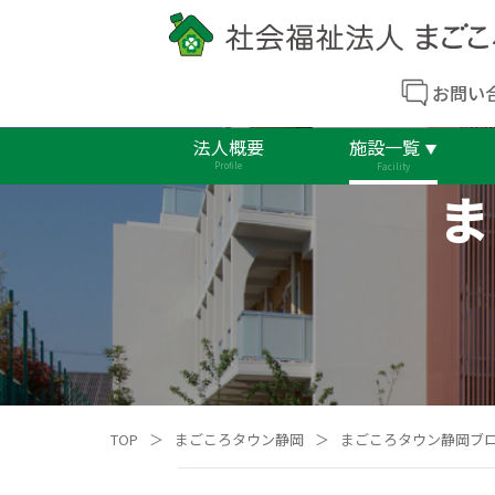
お問い
法人概要
施設一覧
Profile
Facility
ま
TOP
＞
まごころタウン静岡
＞
まごころタウン静岡ブ