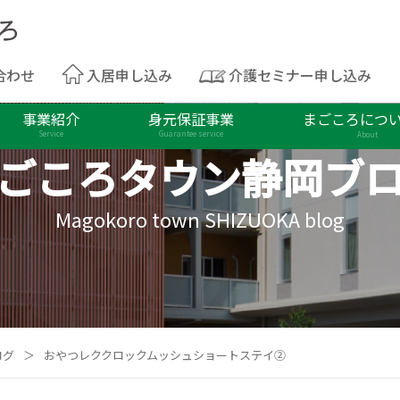
合わせ
入居申し込み
介護セミナー申し込み
事業紹介
身元保証事業
まごころにつ
Service
Guarantee service
About
ごころタウン
静岡ブ
Magokoro town SHIZUOKA blog
ログ
＞
おやつレククロックムッシュショートステイ②