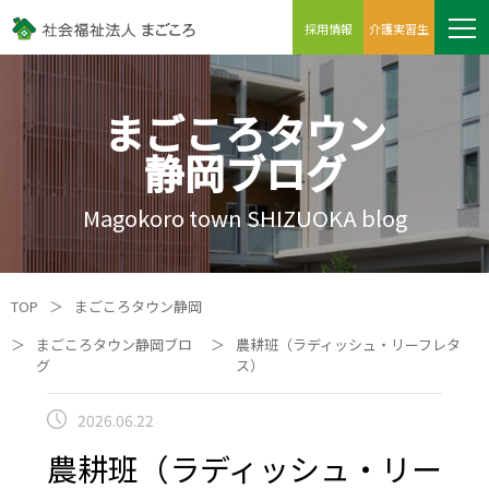
採用情報
介護実習生
まごころタウン
静岡ブログ
Magokoro town SHIZUOKA blog
TOP
＞
まごころタウン静岡
＞
まごころタウン静岡ブロ
＞
農耕班（ラディッシュ・リーフレタ
グ
ス）
2026.06.22
農耕班（ラディッシュ・リー