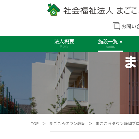
お問い
法人概要
施設一覧
Profile
Facility
ま
TOP
＞
まごころタウン静岡
＞
まごころタウン静岡ブ