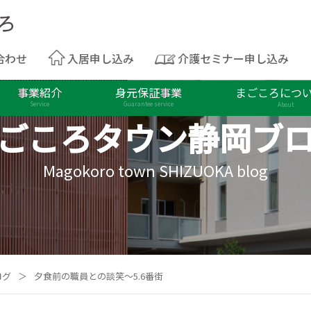
合わせ
入居申し込み
介護セミナー申し込み
事業紹介
身元保証事業
まごころにつ
Service
Guarantee service
About
ごころタウン
静岡ブ
Magokoro town SHIZUOKA blog
ログ
＞
夕食前の職員との談笑～5.6番街