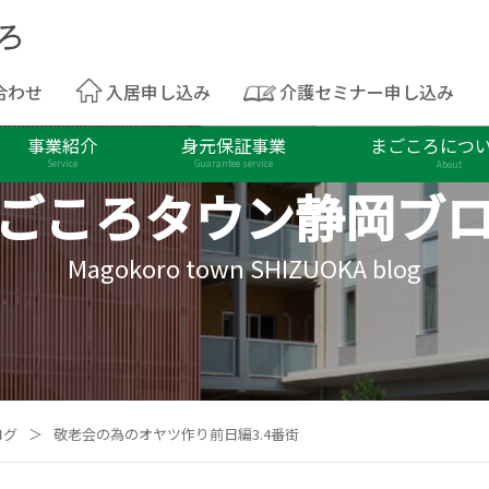
合わせ
入居申し込み
介護セミナー申し込み
事業紹介
身元保証事業
まごころにつ
Service
Guarantee service
About
ごころタウン
静岡ブ
Magokoro town SHIZUOKA blog
ログ
＞
敬老会の為のオヤツ作り前日編3.4番街