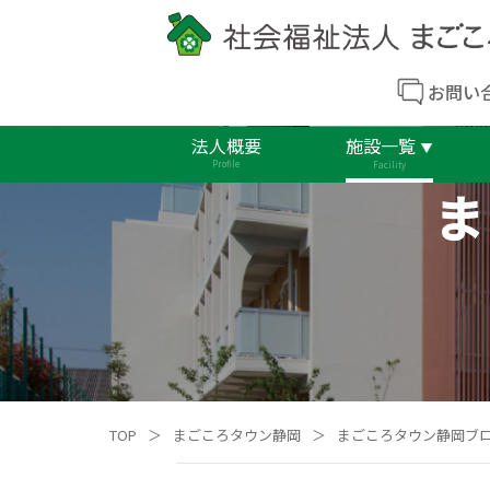
お問い
法人概要
施設一覧
Profile
Facility
ま
TOP
＞
まごころタウン静岡
＞
まごころタウン静岡ブ