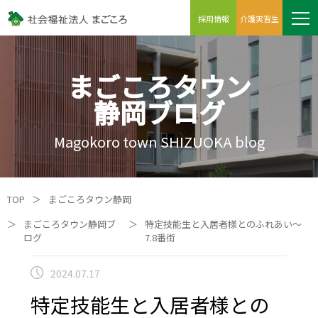
採用情報
介護実習生
まごころタウン
静岡ブログ
Magokoro town SHIZUOKA blog
TOP
＞
まごころタウン静岡
＞
まごころタウン静岡ブ
＞
特定技能生と入居者様とのふれあい～
ログ
7.8番街
2024.07.17
特定技能生と入居者様との