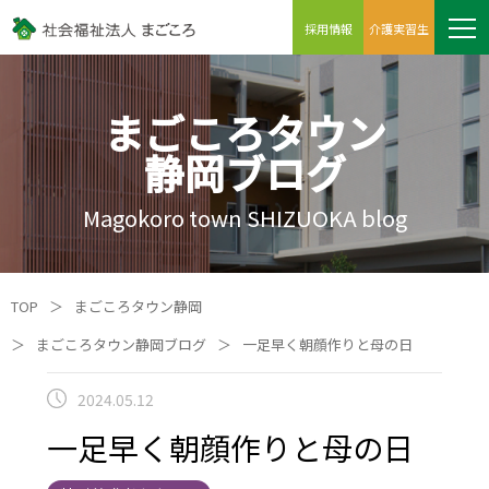
採用情報
介護実習生
まごころタウン
静岡ブログ
Magokoro town SHIZUOKA blog
TOP
＞
まごころタウン静岡
＞
まごころタウン静岡ブログ
＞
一足早く朝顔作りと母の日
2024.05.12
一足早く朝顔作りと母の日