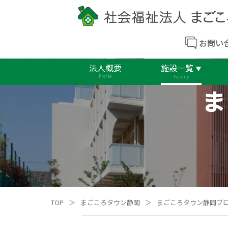
お問い
法人概要
施設一覧
Profile
Facility
ま
TOP
＞
まごころタウン静岡
＞
まごころタウン静岡ブ