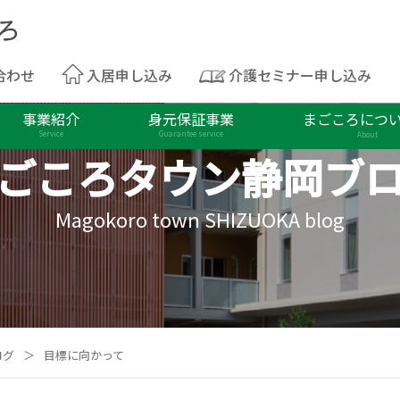
合わせ
入居申し込み
介護セミナー申し込み
事業紹介
身元保証事業
まごころにつ
Service
Guarantee service
About
ごころタウン
静岡ブ
Magokoro town SHIZUOKA blog
ログ
＞
目標に向かって