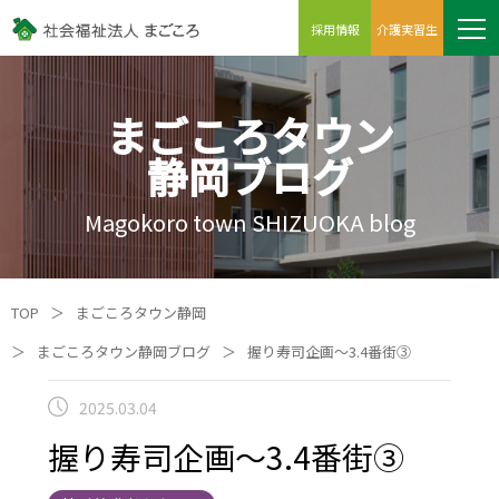
採用情報
介護実習生
まごころタウン
静岡ブログ
Magokoro town SHIZUOKA blog
TOP
＞
まごころタウン静岡
＞
まごころタウン静岡ブログ
＞
握り寿司企画～3.4番街③
2025.03.04
握り寿司企画～3.4番街③