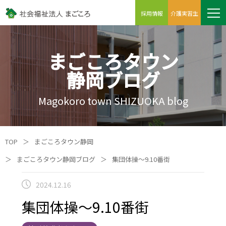
採用情報
介護実習生
まごころタウン
静岡ブログ
Magokoro town SHIZUOKA blog
TOP
＞
まごころタウン静岡
＞
まごころタウン静岡ブログ
＞
集団体操～9.10番街
2024.12.16
集団体操～9.10番街