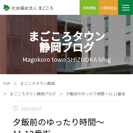
採用情報
介護実習生
まごころタウン
静岡ブログ
Magokoro town SHIZUOKA blog
TOP
＞
まごころタウン静岡
＞
まごころタウン静岡ブログ
＞
夕飯前のゆったり時間～11.12番街
2025.02.07
夕飯前のゆったり時間～