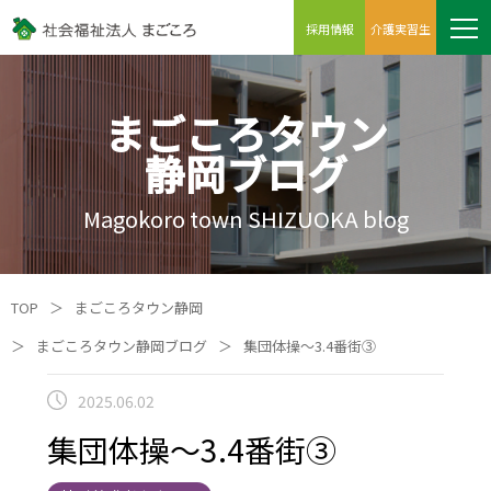
採用情報
介護実習生
まごころタウン
静岡ブログ
Magokoro town SHIZUOKA blog
TOP
＞
まごころタウン静岡
＞
まごころタウン静岡ブログ
＞
集団体操～3.4番街③
2025.06.02
集団体操～3.4番街③