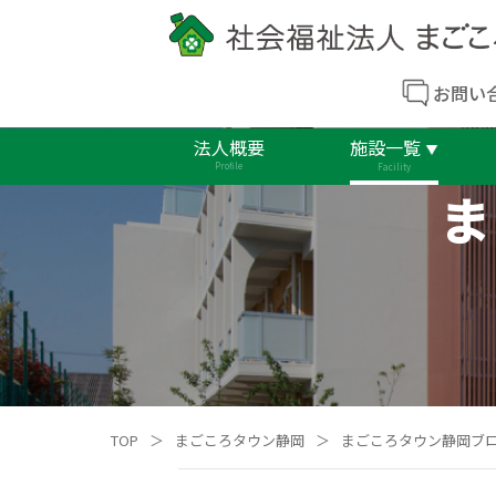
お問い
法人概要
施設一覧
Profile
Facility
ま
TOP
＞
まごころタウン静岡
＞
まごころタウン静岡ブ