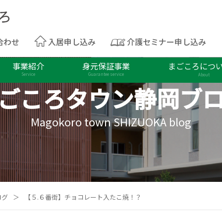
合わせ
入居申し込み
介護セミナー申し込み
事業紹介
身元保証事業
まごころにつ
Service
Guarantee service
About
ごころタウン
静岡ブ
Magokoro town SHIZUOKA blog
ログ
＞
【５.６番街】チョコレート入たこ焼！？