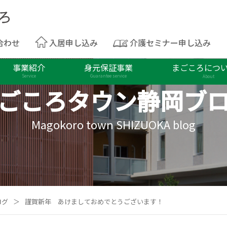
合わせ
入居申し込み
介護セミナー申し込み
事業紹介
身元保証事業
まごころにつ
Service
Guarantee service
About
ごころタウン
静岡ブ
Magokoro town SHIZUOKA blog
ログ
＞
謹賀新年 あけましておめでとうございます！