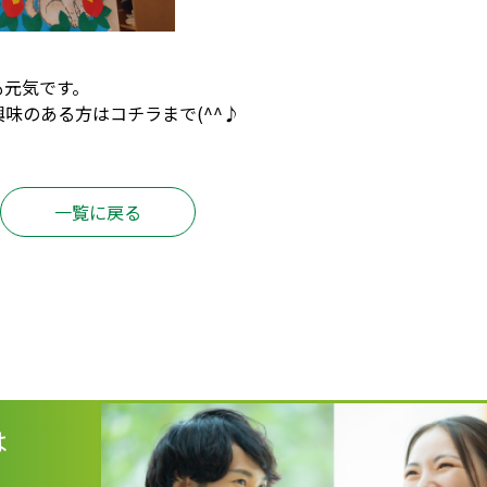
も元気です。
興味のある方は
コチラ
まで(^^♪
一覧に戻る
は