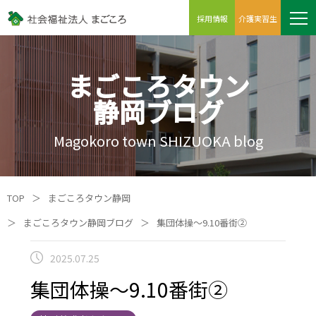
採用情報
介護実習生
まごころタウン
静岡ブログ
Magokoro town SHIZUOKA blog
TOP
＞
まごころタウン静岡
＞
まごころタウン静岡ブログ
＞
集団体操～9.10番街②
2025.07.25
集団体操～9.10番街②