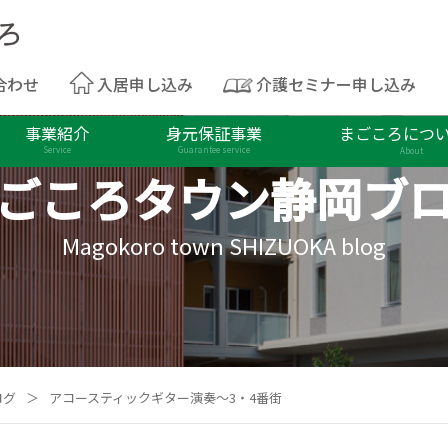
合わせ
入居申し込み
介護セミナー申し込み
事業紹介
身元保証事業
まごころにつ
Service
Guarantee service
About
ごころタウン
静岡ブ
Magokoro town SHIZUOKA blog
ログ
＞
アコースティックギター演奏～3・4番街