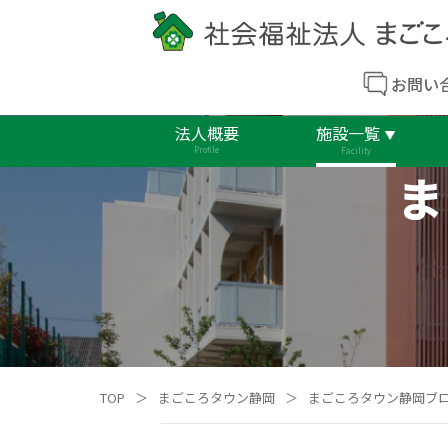
お問い
法人概要
施設一覧
Profile
Facility
ま
TOP
＞
まごころタウン静岡
＞
まごころタウン静岡ブ