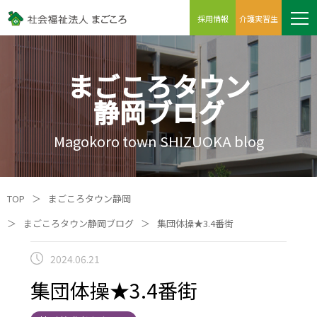
採用情報
介護実習生
まごころタウン
静岡ブログ
Magokoro town SHIZUOKA blog
TOP
＞
まごころタウン静岡
＞
まごころタウン静岡ブログ
＞
集団体操★3.4番街
2024.06.21
集団体操★3.4番街