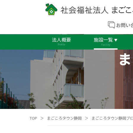
お問い
法人概要
施設一覧
Profile
Facility
ま
TOP
＞
まごころタウン静岡
＞
まごころタウン静岡ブ