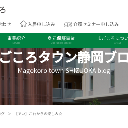
合わせ
入居申し込み
介護セミナー申し込み
事業紹介
身元保証事業
まごころにつ
Service
Guarantee service
About
ごころタウン
静岡ブ
Magokoro town SHIZUOKA blog
ログ
＞
【でい】これからの楽しみ☆