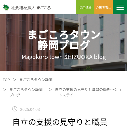
採用情報
介護実習生
まごころタウン
静岡ブログ
Magokoro town SHIZUOKA blog
TOP
＞
まごころタウン静岡
＞
まごころタウン静岡
＞
自立の支援の見守りと職員の働き～ショ
ブログ
ートステイ
2025.04.03
自立の支援の見守りと職員