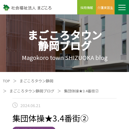
採用情報
介護実習生
まごころタウン
静岡ブログ
Magokoro town SHIZUOKA blog
TOP
＞
まごころタウン静岡
＞
まごころタウン静岡ブログ
＞
集団体操★3.4番街②
2024.06.21
集団体操★3.4番街②