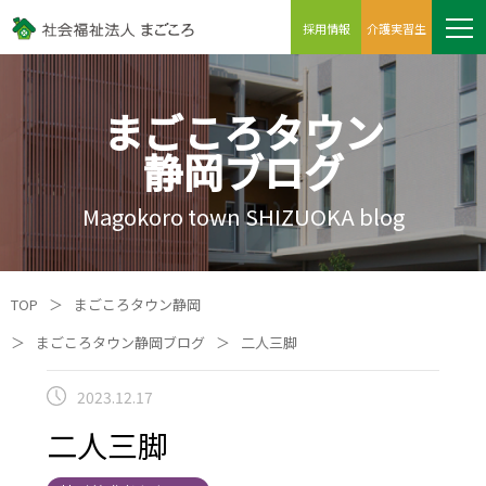
採用情報
介護実習生
まごころタウン
静岡ブログ
Magokoro town SHIZUOKA blog
TOP
＞
まごころタウン静岡
＞
まごころタウン静岡ブログ
＞
二人三脚
2023.12.17
二人三脚